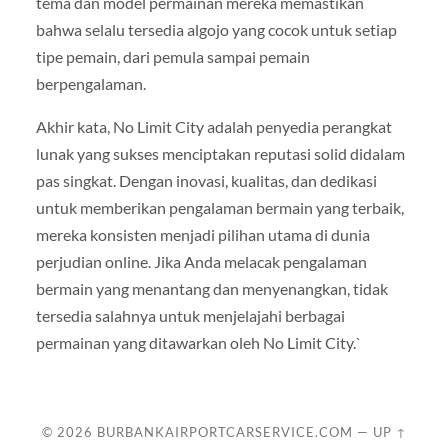
tema dan model permainan mereka memastikan
bahwa selalu tersedia algojo yang cocok untuk setiap
tipe pemain, dari pemula sampai pemain
berpengalaman.
Akhir kata, No Limit City adalah penyedia perangkat
lunak yang sukses menciptakan reputasi solid didalam
pas singkat. Dengan inovasi, kualitas, dan dedikasi
untuk memberikan pengalaman bermain yang terbaik,
mereka konsisten menjadi pilihan utama di dunia
perjudian online. Jika Anda melacak pengalaman
bermain yang menantang dan menyenangkan, tidak
tersedia salahnya untuk menjelajahi berbagai
permainan yang ditawarkan oleh No Limit City.`
© 2026
BURBANKAIRPORTCARSERVICE.COM
—
UP ↑