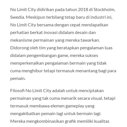
No Limit City didirikan pada tahun 2018 di Stockholm,
Swedia. Meskipun terbilang tetap baru di industri ini,
No Limit City bersama dengan cepat mendapatkan
perhatian berkat inovasi didalam desain dan
mekanisme permainan yang mereka tawarkan.
Didorong oleh tim yang beratapkan pengalaman luas
didalam pengembangan game, mereka sukses
memperkenalkan pengalaman bermain yang tidak
cuma menghibur tetapi termasuk menantang bagi para
pemain.
Filosofi No Limit City adalah untuk menciptakan
permainan yang tak cuma menarik secara visual, tetapi
termasuk membawa elemen gameplay yang
mengakibatkan pemain lagi untuk bermain lagi.
Mereka mengkombinasikan grafik memiliki kualitas