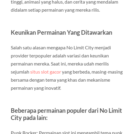
tinggi, animasi yang halus, dan cerita yang mendalam
didalam setiap permainan yang mereka rilis.
Keunikan Permainan Yang Ditawarkan
Salah satu alasan mengapa No Limit City menjadi
provider terpopuler adalah variasi dan keunikan
permainan mereka. Saat ini, mereka udah merilis
sejumlah
situs slot gacor
yang berbeda, masing-masing
bersama dengan tema yang khas dan mekanisme
permainan yang inovatif.
Beberapa permainan populer dari No Limit
City pada lain:
Punk Rocker: Permainan slot ini mengambil tema punk