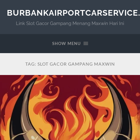
BURBANKAIRPORTCARSERVICE
Link Slot Gacor Gampang Menang Maxwin Hari Ini
SHOW MENU
TAG:
SLOT GACOR GAMPANG MAXWIN