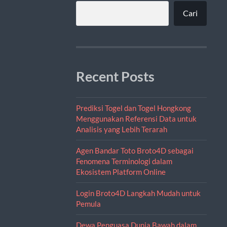
Cari
Recent Posts
Prediksi Togel dan Togel Hongkong
Menggunakan Referensi Data untuk
Analisis yang Lebih Terarah
Agen Bandar Toto Broto4D sebagai
Fenomena Terminologi dalam
Ekosistem Platform Online
Login Broto4D Langkah Mudah untuk
Pemula
Dewa Penguasa Dunia Bawah dalam