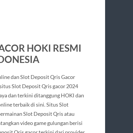
s GACOR HOKI RESMI
NDONESIA
line dan Slot Deposit Qris Gacor
situs Slot Deposit Qris gacor 2024
rcaya dan terkini ditanggung HOKI dan
ne terbaik di sini. Situs Slot
permainan Slot Deposit Qris atau
datangkan video game gulungan berisi
osit Qris gacor terkini dari provider