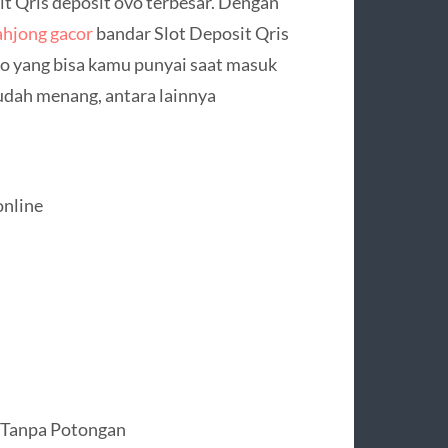
it Qris deposit ovo terbesar. Dengan
ahjong gacor
bandar Slot Deposit Qris
o yang bisa kamu punyai saat masuk
udah menang, antara lainnya
online
a Tanpa Potongan