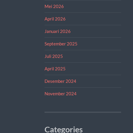
Mei 2026
April 2026
Januari 2026
September 2025
Juli 2025
April 2025
Desember 2024
November 2024
Categories