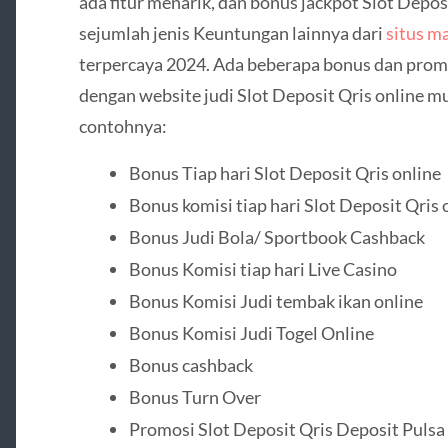
ada fitur menarik, dan bonus jackpot Slot Depos
sejumlah jenis Keuntungan lainnya dari
situs m
terpercaya 2024. Ada beberapa bonus dan prom
dengan website judi Slot Deposit Qris online m
contohnya:
Bonus Tiap hari Slot Deposit Qris online
Bonus komisi tiap hari Slot Deposit Qris 
Bonus Judi Bola/ Sportbook Cashback
Bonus Komisi tiap hari Live Casino
Bonus Komisi Judi tembak ikan online
Bonus Komisi Judi Togel Online
Bonus cashback
Bonus Turn Over
Promosi Slot Deposit Qris Deposit Puls