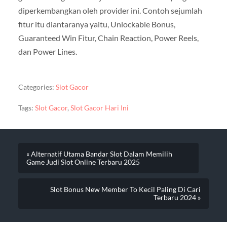
diperkembangkan oleh provider ini. Contoh sejumlah
fitur itu diantaranya yaitu, Unlockable Bonus,
Guaranteed Win Fitur, Chain Reaction, Power Reels,
dan Power Lines.
Categories:
Slot Gacor
Tags:
Slot Gacor
,
Slot Gacor Hari Ini
« Alternatif Utama Bandar Slot Dalam Memilih
Game Judi Slot Online Terbaru 2025
Slot Bonus New Member To Kecil Paling Di Cari
Terbaru 2024 »