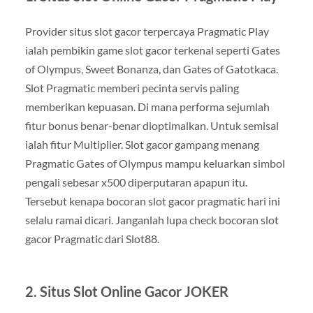
Provider situs slot gacor terpercaya Pragmatic Play
ialah pembikin game slot gacor terkenal seperti Gates
of Olympus, Sweet Bonanza, dan Gates of Gatotkaca.
Slot Pragmatic memberi pecinta servis paling
memberikan kepuasan. Di mana performa sejumlah
fitur bonus benar-benar dioptimalkan. Untuk semisal
ialah fitur Multiplier. Slot gacor gampang menang
Pragmatic Gates of Olympus mampu keluarkan simbol
pengali sebesar x500 diperputaran apapun itu.
Tersebut kenapa bocoran slot gacor pragmatic hari ini
selalu ramai dicari. Janganlah lupa check bocoran slot
gacor Pragmatic dari Slot88.
2. Situs Slot Online Gacor JOKER