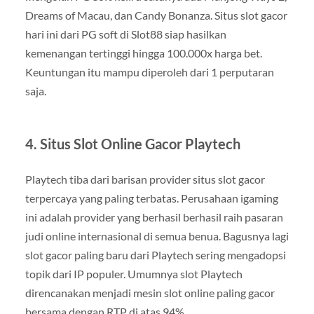
Dreams of Macau, dan Candy Bonanza. Situs slot gacor
hari ini dari PG soft di Slot88 siap hasilkan
kemenangan tertinggi hingga 100.000x harga bet.
Keuntungan itu mampu diperoleh dari 1 perputaran
saja.
4. Situs Slot Online Gacor Playtech
Playtech tiba dari barisan provider situs slot gacor
terpercaya yang paling terbatas. Perusahaan igaming
ini adalah provider yang berhasil berhasil raih pasaran
judi online internasional di semua benua. Bagusnya lagi
slot gacor paling baru dari Playtech sering mengadopsi
topik dari IP populer. Umumnya slot Playtech
direncanakan menjadi mesin slot online paling gacor
bersama dengan RTP di atas 94%.