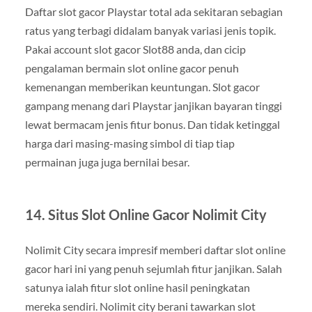
Daftar slot gacor Playstar total ada sekitaran sebagian
ratus yang terbagi didalam banyak variasi jenis topik.
Pakai account slot gacor Slot88 anda, dan cicip
pengalaman bermain slot online gacor penuh
kemenangan memberikan keuntungan. Slot gacor
gampang menang dari Playstar janjikan bayaran tinggi
lewat bermacam jenis fitur bonus. Dan tidak ketinggal
harga dari masing-masing simbol di tiap tiap
permainan juga juga bernilai besar.
14. Situs Slot Online Gacor Nolimit City
Nolimit City secara impresif memberi daftar slot online
gacor hari ini yang penuh sejumlah fitur janjikan. Salah
satunya ialah fitur slot online hasil peningkatan
mereka sendiri. Nolimit city berani tawarkan slot