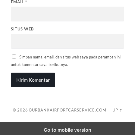
EMAIL
*
SITUS WEB
Simpan nama, email, dan situs web saya pada peramban ini
untuk komentar saya berikutnya.
© 2026
BURBANKAIRPORTCARSERVICE.COM
—
UP ↑
Go to mobile version