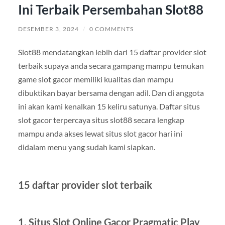
Ini Terbaik Persembahan Slot88
DESEMBER 3, 2024
/
0 COMMENTS
Slot88 mendatangkan lebih dari 15 daftar provider slot
terbaik supaya anda secara gampang mampu temukan
game slot gacor memiliki kualitas dan mampu
dibuktikan bayar bersama dengan adil. Dan di anggota
ini akan kami kenalkan 15 keliru satunya. Daftar situs
slot gacor terpercaya situs slot88 secara lengkap
mampu anda akses lewat situs slot gacor hari ini
didalam menu yang sudah kami siapkan.
15 daftar provider slot terbaik
1. Situs Slot Online Gacor Pragmatic Play