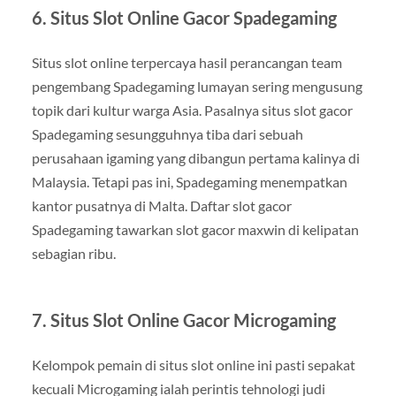
6. Situs Slot Online Gacor Spadegaming
Situs slot online terpercaya hasil perancangan team
pengembang Spadegaming lumayan sering mengusung
topik dari kultur warga Asia. Pasalnya situs slot gacor
Spadegaming sesungguhnya tiba dari sebuah
perusahaan igaming yang dibangun pertama kalinya di
Malaysia. Tetapi pas ini, Spadegaming menempatkan
kantor pusatnya di Malta. Daftar slot gacor
Spadegaming tawarkan slot gacor maxwin di kelipatan
sebagian ribu.
7. Situs Slot Online Gacor Microgaming
Kelompok pemain di situs slot online ini pasti sepakat
kecuali Microgaming ialah perintis tehnologi judi