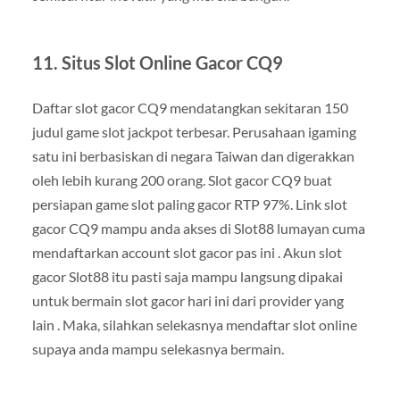
11. Situs Slot Online Gacor CQ9
Daftar slot gacor CQ9 mendatangkan sekitaran 150
judul game slot jackpot terbesar. Perusahaan igaming
satu ini berbasiskan di negara Taiwan dan digerakkan
oleh lebih kurang 200 orang. Slot gacor CQ9 buat
persiapan game slot paling gacor RTP 97%. Link slot
gacor CQ9 mampu anda akses di Slot88 lumayan cuma
mendaftarkan account slot gacor pas ini . Akun slot
gacor Slot88 itu pasti saja mampu langsung dipakai
untuk bermain slot gacor hari ini dari provider yang
lain . Maka, silahkan selekasnya mendaftar slot online
supaya anda mampu selekasnya bermain.