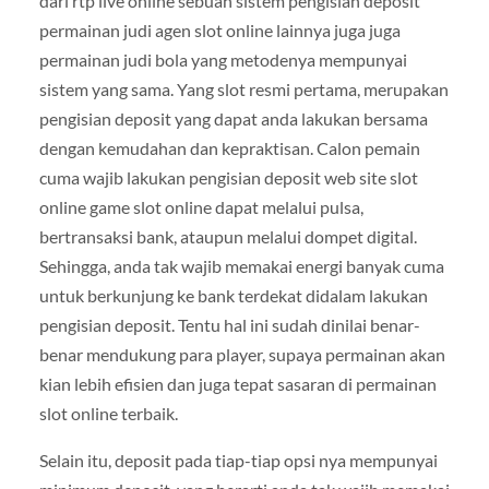
dari rtp live online sebuah sistem pengisian deposit
permainan judi agen slot online lainnya juga juga
permainan judi bola yang metodenya mempunyai
sistem yang sama. Yang slot resmi pertama, merupakan
pengisian deposit yang dapat anda lakukan bersama
dengan kemudahan dan kepraktisan. Calon pemain
cuma wajib lakukan pengisian deposit web site slot
online game slot online dapat melalui pulsa,
bertransaksi bank, ataupun melalui dompet digital.
Sehingga, anda tak wajib memakai energi banyak cuma
untuk berkunjung ke bank terdekat didalam lakukan
pengisian deposit. Tentu hal ini sudah dinilai benar-
benar mendukung para player, supaya permainan akan
kian lebih efisien dan juga tepat sasaran di permainan
slot online terbaik.
Selain itu, deposit pada tiap-tiap opsi nya mempunyai