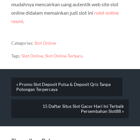
mudahnya mencairkan uang autentik web site slot
online didalam memainkan judi slot ini
rolet online
resmi
.
Categories:
Slot Online
Tags:
Slot Online
,
Slot Online Terbaru
« Promo Slot Deposit Pulsa & Deposit Qris Tanpa
Potongan Terpercaya
15 Daftar Situs Slot Gacor Hari Ini Terbaik
Persembahan Slot88 »