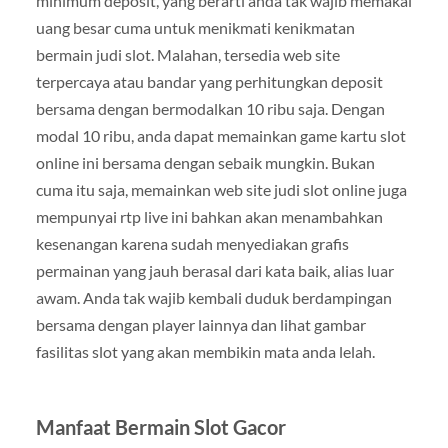
minimum deposit, yang berarti anda tak wajib memakai
uang besar cuma untuk menikmati kenikmatan
bermain judi slot. Malahan, tersedia web site
terpercaya atau bandar yang perhitungkan deposit
bersama dengan bermodalkan 10 ribu saja. Dengan
modal 10 ribu, anda dapat memainkan game kartu slot
online ini bersama dengan sebaik mungkin. Bukan
cuma itu saja, memainkan web site judi slot online juga
mempunyai rtp live ini bahkan akan menambahkan
kesenangan karena sudah menyediakan grafis
permainan yang jauh berasal dari kata baik, alias luar
awam. Anda tak wajib kembali duduk berdampingan
bersama dengan player lainnya dan lihat gambar
fasilitas slot yang akan membikin mata anda lelah.
Manfaat Bermain Slot Gacor