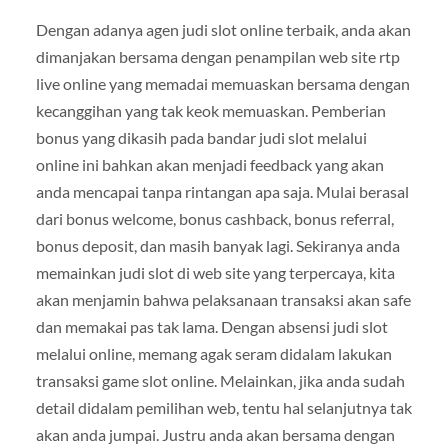
Dengan adanya agen judi slot online terbaik, anda akan
dimanjakan bersama dengan penampilan web site rtp
live online yang memadai memuaskan bersama dengan
kecanggihan yang tak keok memuaskan. Pemberian
bonus yang dikasih pada bandar judi slot melalui
online ini bahkan akan menjadi feedback yang akan
anda mencapai tanpa rintangan apa saja. Mulai berasal
dari bonus welcome, bonus cashback, bonus referral,
bonus deposit, dan masih banyak lagi. Sekiranya anda
memainkan judi slot di web site yang terpercaya, kita
akan menjamin bahwa pelaksanaan transaksi akan safe
dan memakai pas tak lama. Dengan absensi judi slot
melalui online, memang agak seram didalam lakukan
transaksi game slot online. Melainkan, jika anda sudah
detail didalam pemilihan web, tentu hal selanjutnya tak
akan anda jumpai. Justru anda akan bersama dengan