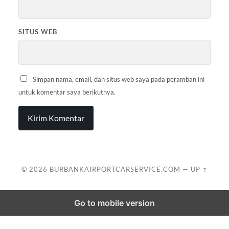
SITUS WEB
Simpan nama, email, dan situs web saya pada peramban ini
untuk komentar saya berikutnya.
© 2026
BURBANKAIRPORTCARSERVICE.COM
—
UP ↑
Go to mobile version