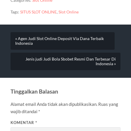
Categories:
Slot Online
Tags:
SITUS SLOT ONLINE
,
Slot Online
« Agen Judi Slot Online Deposit Via Dana Terbaik
Indonesia
Jenis judi Judi Bola Sbobet Resmi Dan Terbesar Di
Indonesia »
Tinggalkan Balasan
Alamat email Anda tidak akan dipublikasikan.
Ruas yang
wajib ditandai
*
KOMENTAR
*