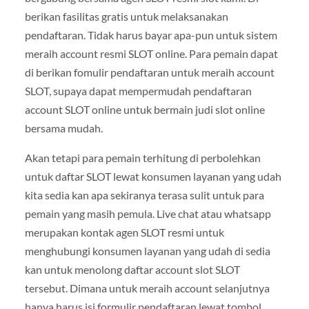
berikan fasilitas gratis untuk melaksanakan
pendaftaran. Tidak harus bayar apa-pun untuk sistem
meraih account resmi SLOT online. Para pemain dapat
di berikan fomulir pendaftaran untuk meraih account
SLOT, supaya dapat mempermudah pendaftaran
account SLOT online untuk bermain judi slot online
bersama mudah.
Akan tetapi para pemain terhitung di perbolehkan
untuk daftar SLOT lewat konsumen layanan yang udah
kita sedia kan apa sekiranya terasa sulit untuk para
pemain yang masih pemula. Live chat atau whatsapp
merupakan kontak agen SLOT resmi untuk
menghubungi konsumen layanan yang udah di sedia
kan untuk menolong daftar account slot SLOT
tersebut. Dimana untuk meraih account selanjutnya
hanya harus isi formulir pendaftaran lewat tombol