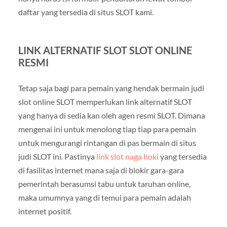
daftar yang tersedia di situs SLOT kami.
LINK ALTERNATIF SLOT SLOT ONLINE
RESMI
Tetap saja bagi para pemain yang hendak bermain judi
slot online SLOT memperlukan link alternatif SLOT
yang hanya di sedia kan oleh agen resmi SLOT. Dimana
mengenai ini untuk menolong tiap tiap para pemain
untuk mengurangi rintangan di pas bermain di situs
judi SLOT ini. Pastinya
link slot naga hoki
yang tersedia
di fasilitas internet mana saja di blokir gara-gara
pemerintah berasumsi tabu untuk taruhan online,
maka umumnya yang di temui para pemain adalah
internet positif.