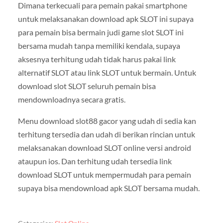
Dimana terkecuali para pemain pakai smartphone
untuk melaksanakan download apk SLOT ini supaya
para pemain bisa bermain judi game slot SLOT ini
bersama mudah tanpa memiliki kendala, supaya
aksesnya terhitung udah tidak harus pakai link
alternatif SLOT atau link SLOT untuk bermain. Untuk
download slot SLOT seluruh pemain bisa
mendownloadnya secara gratis.
Menu download slot88 gacor yang udah di sedia kan
terhitung tersedia dan udah di berikan rincian untuk
melaksanakan download SLOT online versi android
ataupun ios. Dan terhitung udah tersedia link
download SLOT untuk mempermudah para pemain
supaya bisa mendownload apk SLOT bersama mudah.