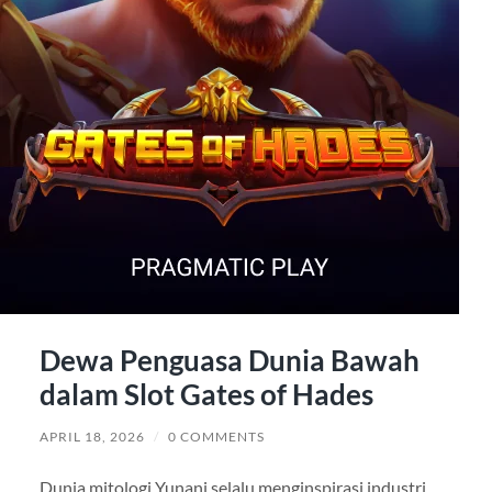
Dewa Penguasa Dunia Bawah
dalam Slot Gates of Hades
APRIL 18, 2026
/
0 COMMENTS
Dunia mitologi Yunani selalu menginspirasi industri