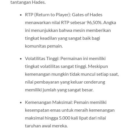
tantangan Hades.
RTP (Return to Player): Gates of Hades
menawarkan nilai RTP sebesar 96,50%. Angka
ini menunjukkan bahwa mesin memberikan
tingkat keadilan yang sangat baik bagi
komunitas pemain.
Volatilitas Tinggi: Permainan ini memiliki
tingkat volatilitas sangat tinggi. Meskipun
kemenangan mungkin tidak muncul setiap saat,
nilai pembayaran yang keluar cenderung
memiliki jumlah yang sangat besar.
Kemenangan Maksimal: Pemain memiliki
kesempatan emas untuk meraih kemenangan
maksimal hingga 5.000 kali lipat dari nilai
taruhan awal mereka.