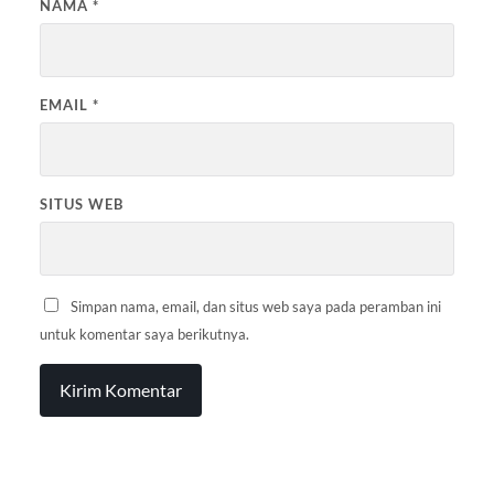
NAMA
*
EMAIL
*
SITUS WEB
Simpan nama, email, dan situs web saya pada peramban ini
untuk komentar saya berikutnya.