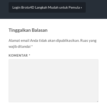
Login Broto4D Langkah Mudah untuk Pemula »
Tinggalkan Balasan
Alamat email Anda tidak akan dipublikasikan.
Ruas yang
wajib ditandai
*
KOMENTAR
*