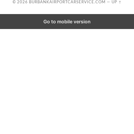
© 2026
BURBANKAIRPORTCARSERVICE.COM
—
UP ↑
Go to mobile version