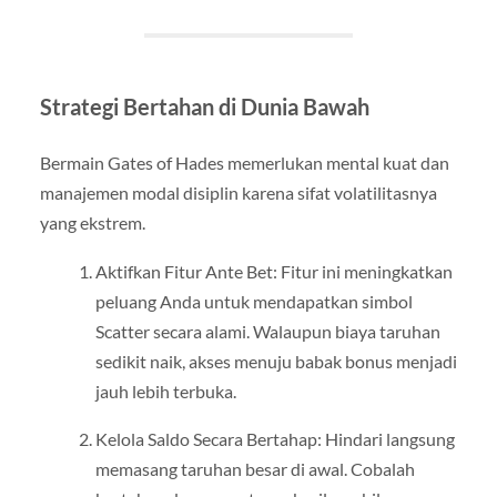
Strategi Bertahan di Dunia Bawah
Bermain Gates of Hades memerlukan mental kuat dan
manajemen modal disiplin karena sifat volatilitasnya
yang ekstrem.
Aktifkan Fitur Ante Bet: Fitur ini meningkatkan
peluang Anda untuk mendapatkan simbol
Scatter secara alami. Walaupun biaya taruhan
sedikit naik, akses menuju babak bonus menjadi
jauh lebih terbuka.
Kelola Saldo Secara Bertahap: Hindari langsung
memasang taruhan besar di awal. Cobalah