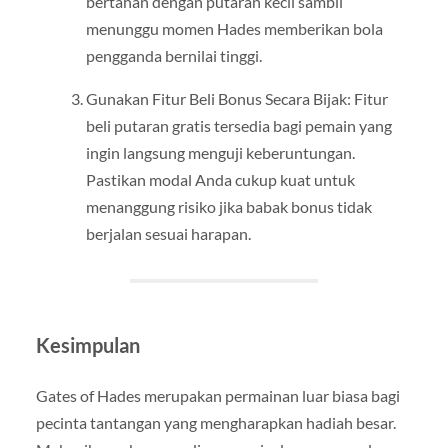
bertahan dengan putaran kecil sambil
menunggu momen Hades memberikan bola
pengganda bernilai tinggi.
Gunakan Fitur Beli Bonus Secara Bijak: Fitur
beli putaran gratis tersedia bagi pemain yang
ingin langsung menguji keberuntungan.
Pastikan modal Anda cukup kuat untuk
menanggung risiko jika babak bonus tidak
berjalan sesuai harapan.
Kesimpulan
Gates of Hades merupakan permainan luar biasa bagi
pecinta tantangan yang mengharapkan hadiah besar.