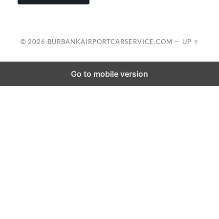
© 2026
BURBANKAIRPORTCARSERVICE.COM
—
UP ↑
Go to mobile version