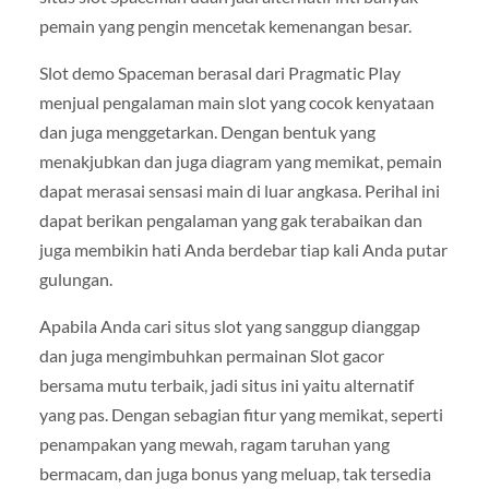
pemain yang pengin mencetak kemenangan besar.
Slot demo Spaceman berasal dari Pragmatic Play
menjual pengalaman main slot yang cocok kenyataan
dan juga menggetarkan. Dengan bentuk yang
menakjubkan dan juga diagram yang memikat, pemain
dapat merasai sensasi main di luar angkasa. Perihal ini
dapat berikan pengalaman yang gak terabaikan dan
juga membikin hati Anda berdebar tiap kali Anda putar
gulungan.
Apabila Anda cari situs slot yang sanggup dianggap
dan juga mengimbuhkan permainan Slot gacor
bersama mutu terbaik, jadi situs ini yaitu alternatif
yang pas. Dengan sebagian fitur yang memikat, seperti
penampakan yang mewah, ragam taruhan yang
bermacam, dan juga bonus yang meluap, tak tersedia