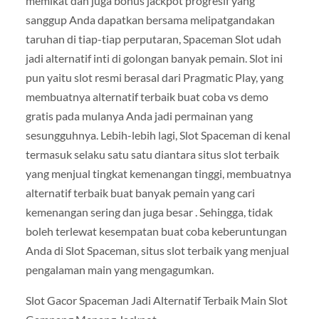
memikat dan juga bonus jackpot progresif yang
sanggup Anda dapatkan bersama melipatgandakan
taruhan di tiap-tiap perputaran, Spaceman Slot udah
jadi alternatif inti di golongan banyak pemain. Slot ini
pun yaitu slot resmi berasal dari Pragmatic Play, yang
membuatnya alternatif terbaik buat coba vs demo
gratis pada mulanya Anda jadi permainan yang
sesungguhnya. Lebih-lebih lagi, Slot Spaceman di kenal
termasuk selaku satu satu diantara situs slot terbaik
yang menjual tingkat kemenangan tinggi, membuatnya
alternatif terbaik buat banyak pemain yang cari
kemenangan sering dan juga besar . Sehingga, tidak
boleh terlewat kesempatan buat coba keberuntungan
Anda di Slot Spaceman, situs slot terbaik yang menjual
pengalaman main yang mengagumkan.
Slot Gacor Spaceman Jadi Alternatif Terbaik Main Slot