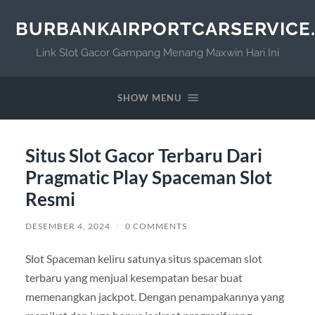
BURBANKAIRPORTCARSERVICE
Link Slot Gacor Gampang Menang Maxwin Hari Ini
SHOW MENU
Situs Slot Gacor Terbaru Dari
Pragmatic Play Spaceman Slot
Resmi
DESEMBER 4, 2024
/
0 COMMENTS
Slot Spaceman keliru satunya situs spaceman slot
terbaru yang menjual kesempatan besar buat
memenangkan jackpot. Dengan penampakannya yang